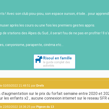
nts ! Avec son club piou-piou, son espace ourson, étoile... pour appren
user après les cours ou une fois les premiers gestes appris.
up de
stations des Alpes du Sud
, il serait fou de ne pas en profiter ! Il
nées, canyonisme, parapente, cinéma etc...
Risoul en famille
le guide complet des
activités
e 02/03/2022 21:48:51 par
Drefx
 d’augmentation sur le prix du forfait semaine entre 2020 et 202
r les enfants x2 , aucune connexion internet sur le reseau SFR et
e 22/02/2022 18:36:25 par
Pigeon du 13