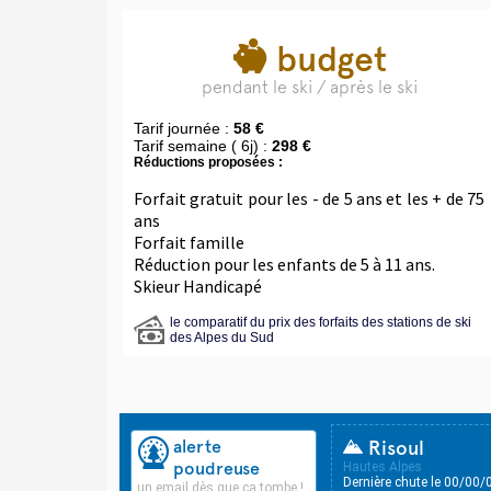
budget
pendant le ski / après le ski
Tarif journée :
58 €
Tarif semaine ( 6j) :
298 €
Réductions proposées :
Forfait gratuit pour les - de 5 ans et les + de 75
ans
Forfait famille
Réduction pour les enfants de 5 à 11 ans.
Skieur Handicapé
le comparatif du prix des forfaits des stations de ski
des Alpes du Sud
alerte
Risoul
poudreuse
Hautes Alpes
Dernière chute le 00/00/
un email dès que ça tombe !