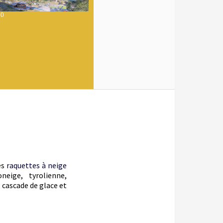
50
es
raquettes à neige
eige, tyrolienne,
 cascade de glace et