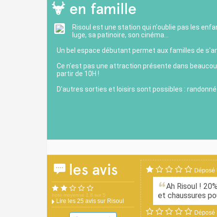
en famille
Risoul est une station qui n'oublie pas les enfa
luge, sa patinoire, son cinéma...
Un bel espace débutant permet aux familles de s'am
Ce n'est pas une attraction présente dans beauco
partir de 10H !
D'autres sorties et loisirs sont possibles : randon
les avis
Déposé l
Ah Risoul ! 20%
et chaussures pou
note moyenne 1.8 sur
5
Lire les
25
avis sur Risoul
Déposé l