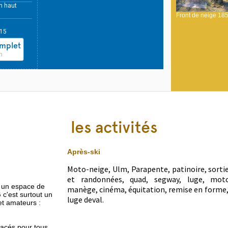
n haut
.
Front de neige 18
115
omplet
n
les activités
Après-ski
Moto-neige, Ulm, Parapente, patinoire, sorti
et randonnées, quad, segway, luge, moton
t un espace de
manège, cinéma, équitation, remise en forme,
 c'est surtout un
luge deval.
et amateurs :
racés pour tous