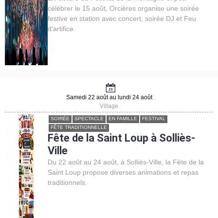
célébrer le 15 août, Orcières organise une soirée
festive en station avec concert, soirée DJ et Feu
d'artifice.
Samedi 22 août au lundi 24 août
Village
SOIRÉE
SPECTACLE
EN FAMILLE
FESTIVAL
FÊTE TRADITIONNELLE
Fête de la Saint Loup à Solliès-
Ville
Du 22 août au 24 août, à Solliès-Ville, la Fête de la
Saint Loup propose diverses animations et repas
traditionnels.