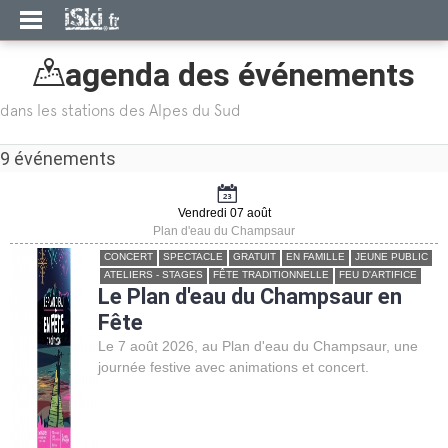
agenda des événements
dans les stations des Alpes du Sud
9
événements
Vendredi 07 août
Plan d'eau du Champsaur
CONCERT
SPECTACLE
GRATUIT
EN FAMILLE
JEUNE PUBLIC
ATELIERS - STAGES
FÊTE TRADITIONNELLE
FEU D'ARTIFICE
Le Plan d'eau du Champsaur en
Fête
Le 7 août 2026, au Plan d'eau du Champsaur, une
journée festive avec animations et concert.