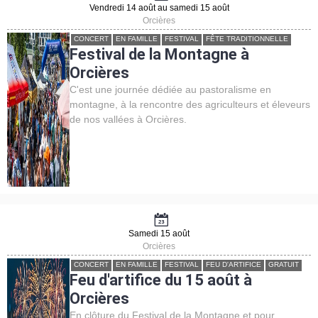
Vendredi 14 août au samedi 15 août
Orcières
CONCERT
EN FAMILLE
FESTIVAL
FÊTE TRADITIONNELLE
Festival de la Montagne à
Orcières
C'est une journée dédiée au pastoralisme en
montagne, à la rencontre des agriculteurs et éleveurs
de nos vallées à Orcières.
Samedi 15 août
Orcières
CONCERT
EN FAMILLE
FESTIVAL
FEU D'ARTIFICE
GRATUIT
Feu d'artifice du 15 août à
Orcières
En clôture du Festival de la Montagne et pour