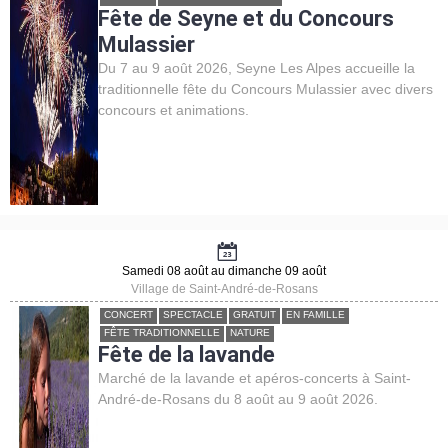
Fête de Seyne et du Concours
Mulassier
Du 7 au 9 août 2026, Seyne Les Alpes accueille la
traditionnelle fête du Concours Mulassier avec divers
concours et animations.
Samedi 08 août au dimanche 09 août
Village de Saint-André-de-Rosans
CONCERT
SPECTACLE
GRATUIT
EN FAMILLE
FÊTE TRADITIONNELLE
NATURE
Fête de la lavande
Marché de la lavande et apéros-concerts à Saint-
André-de-Rosans du 8 août au 9 août 2026.