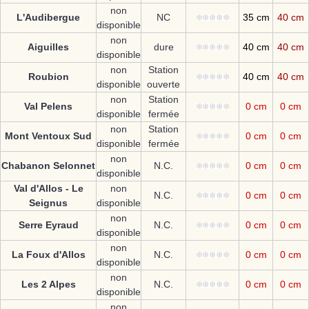
non
L'Audibergue
NC
35 cm
40 cm
disponible
non
Aiguilles
dure
40 cm
40 cm
disponible
non
Station
Roubion
40 cm
40 cm
disponible
ouverte
non
Station
Val Pelens
0 cm
0 cm
disponible
fermée
non
Station
Mont Ventoux Sud
0 cm
0 cm
disponible
fermée
non
Chabanon Selonnet
N.C.
0 cm
0 cm
disponible
Val d'Allos - Le
non
N.C.
0 cm
0 cm
Seignus
disponible
non
Serre Eyraud
N.C.
0 cm
0 cm
disponible
non
La Foux d'Allos
N.C.
0 cm
0 cm
disponible
non
Les 2 Alpes
N.C.
0 cm
0 cm
disponible
non