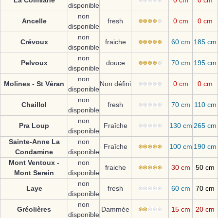
La Colmiane
0 cm
0 cm
disponible
non
Ancelle
fresh
0 cm
0 cm
disponible
non
Crévoux
fraiche
60 cm
185 cm
disponible
non
Pelvoux
douce
70 cm
195 cm
disponible
non
Molines - St Véran
Non défini
0 cm
0 cm
disponible
non
Chaillol
fresh
70 cm
110 cm
disponible
non
Pra Loup
Fraîche
130 cm
265 cm
disponible
Sainte-Anne La
non
Fraîche
100 cm
190 cm
Condamine
disponible
Mont Ventoux -
non
fraiche
30 cm
50 cm
Mont Serein
disponible
non
Laye
fresh
60 cm
70 cm
disponible
non
Gréolières
Dammée
15 cm
20 cm
disponible