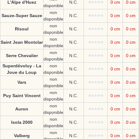
L'Alpe d'Huez
N.C.
0 cm
0 cm
disponible
non
Sauze-Super Sauze
N.C.
0 cm
0 cm
disponible
non
Risoul
N.C.
0 cm
0 cm
disponible
non
Saint Jean Montclar
N.C.
0 cm
0 cm
disponible
non
Serre Chevalier
N.C.
0 cm
0 cm
disponible
Superdévoluy - La
non
N.C.
0 cm
0 cm
Joue du Loup
disponible
non
Vars
N.C.
0 cm
0 cm
disponible
non
Puy Saint Vincent
N.C.
0 cm
0 cm
disponible
non
Auron
N.C.
0 cm
0 cm
disponible
non
Isola 2000
N.C.
0 cm
0 cm
disponible
non
Valberg
N.C.
0 cm
0 cm