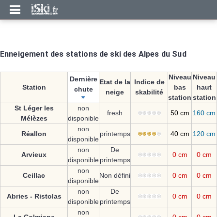
Enneigement des stations de ski des Alpes du Sud
Niveau
Niveau
Dernière
Etat de la
Indice de
Station
bas
haut
chute
neige
skabilité
station
station
St Léger les
non
fresh
50 cm
160 cm
Mélèzes
disponible
non
Réallon
printemps
40 cm
120 cm
disponible
non
De
Arvieux
0 cm
0 cm
disponible
printemps
non
Ceillac
Non défini
0 cm
0 cm
disponible
non
De
Abries - Ristolas
0 cm
0 cm
disponible
printemps
non