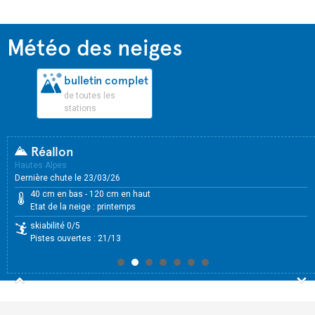
Météo des neiges
bulletin complet
de toutes les
stations
Réallon
Hautes Alpes
Dernière chute le 23/03/26
D
40 cm en bas - 120 cm en haut
Etat de la neige : printemps
skiabilité 0/5
Pistes ouvertes : 21/13