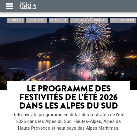
CONCERT
SPECTACLE
ACTUALITÉ
FÊTE TRADITIONNELLE
FEU D'ARTIFICE
LE PROGRAMME DES
FESTIVITÉS DE L'ÉTÉ 2026
DANS LES ALPES DU SUD
Retrouvez le programme en détail des festivités de l'été
2026 dans les Alpes du Sud: Hautes-Alpes, Alpes de
Haute Provence et haut pays des Alpes Maritimes.