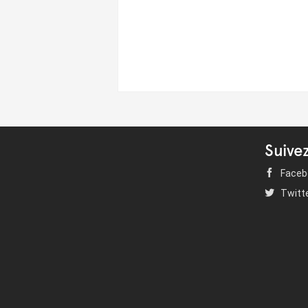
Suive
Faceb
Twitt