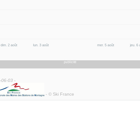
dim. 2 août
lun. 3 août
mer. 5 août
jeu.
publicité
-06-03 -
- © Ski France