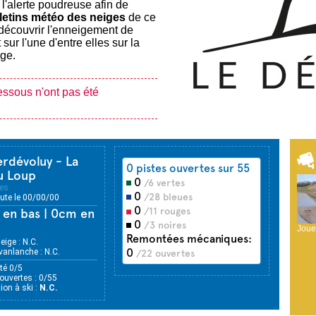
 l'alerte poudreuse afin de
letins météo des neiges
de ce
écouvrir l'enneigement de
 sur l'une d'entre elles sur la
age.
essous n'ont pas été
rdévoluy - La
0 pistes ouvertes sur 55
u Loup
0
/6 vertes
es
0
/28 bleues
hute le 00/00/00
0
/11 rouges
en bas | 0cm en
0
/3 noires
Joue
Remontées mécaniques:
eige : N.C.
0
vanlanche : N.C.
/22 ouvertes
ité 0/5
ouvertes : 0/55
ion à ski :
N.C.