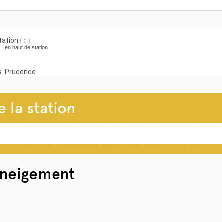
station
( à )
. en haut de station
. Prudence
 la station
enneigement