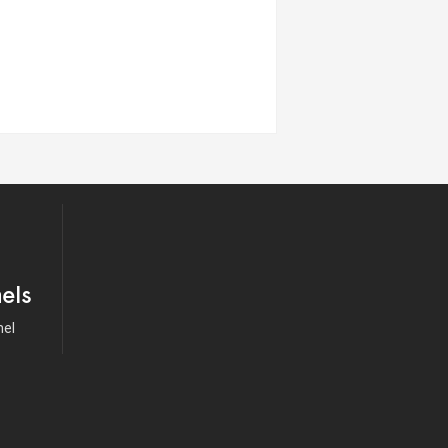
els
nel