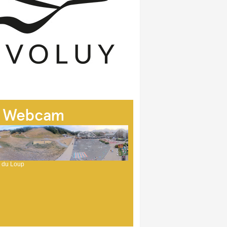
Webcam
 du Loup