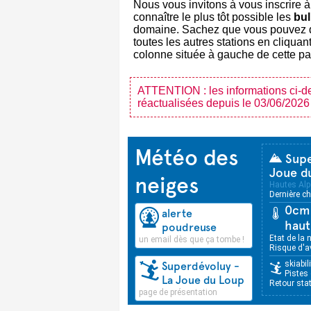
Nous vous invitons à vous inscrire à
connaître le plus tôt possible les
bul
domaine. Sachez que vous pouvez d
toutes les autres stations en cliquant
colonne située à gauche de cette p
ATTENTION : les informations ci-d
réactualisées depuis le 03/06/2026
Météo des
Supe
Joue d
neiges
Hautes Alp
Dernière c
0cm 
alerte
haut
poudreuse
Etat de la n
un email dès que ça tombe !
Risque d'a
skiabil
Superdévoluy -
Pistes 
La Joue du Loup
Retour stat
page de présentation